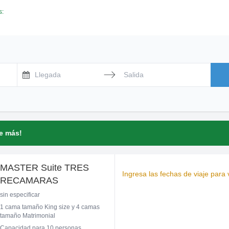
s:
Press the down arrow key to interact with the calendar and se
Press the down arrow key to intera
ne más!
MASTER Suite TRES
Ingresa las fechas de viaje para v
RECAMARAS
sin especificar
1 cama tamaño King size y 4 camas
tamaño Matrimonial
Capacidad para 10 personas