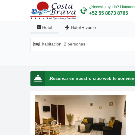
¿Necesita ayuda? Llámano
+52 55 8873 8765
Hotel
Hotel
+
vuelo
1 habitación, 2 personas
¡Reservar en nuestro sitio web te convie