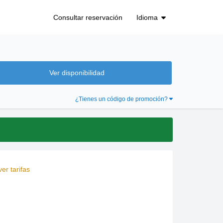
Idioma
Consultar reservación
Ver disponibilidad
lect a date. Press the question mark key to get the keyboard shortcuts 
ct with the calendar and select a date. Press the question mark key to
¿Tienes un código de promoción?
er tarifas